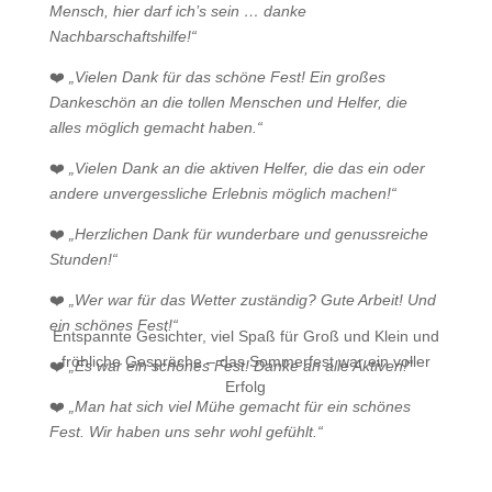
Mensch, hier darf ich’s sein … danke
Nachbarschaftshilfe!“
❤️
„Vielen Dank für das schöne Fest! Ein großes
Dankeschön an die tollen Menschen und Helfer, die
alles möglich gemacht haben.“
❤️
„Vielen Dank an die aktiven Helfer, die das ein oder
andere unvergessliche Erlebnis möglich machen!“
❤️
„Herzlichen Dank für wunderbare und genussreiche
Stunden!“
❤️
„Wer war für das Wetter zuständig? Gute Arbeit! Und
ein schönes Fest!“
Entspannte Gesichter, viel Spaß für Groß und Klein und
fröhliche Gespräche – das Sommerfest war ein voller
❤️
„Es war ein schönes Fest! Danke an alle Aktiven!“
Erfolg
❤️
„Man hat sich viel Mühe gemacht für ein schönes
Fest. Wir haben uns sehr wohl gefühlt.“