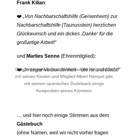
Frank Kilian
:
❤️
„Von Nachbarschaftshilfe (Geisenheim) zur
Nachbarschaftshilfe (Taunusstein) herzlichen
Glückwunsch und ein dickes ‚Danke‘ für die
großartige Arbeit!“
und
Marlies Senne
(Ehrenmitglied):
Gekonnt jongliert unser Künstler Karl-Heinz Heide
❤️
„In enger Verbundenheit – die ist und bleibt!“
mit seinen Keulen und Mitglied Albert Hämpel gibt
mit seinem spanischen Dudelsack einige
Kostproben seines Könnens
… und hier noch einige Stimmen aus dem
Gästebuch
(ohne Namen, weil wir nicht vorher fragen